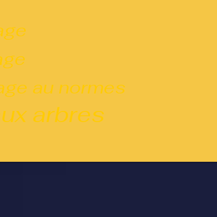
age
ge
lage au normes
x arbres
Galerie
Contact
Blog