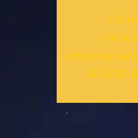
Elag
Abatta
debroussail
soins au
Home
Mon expérience
.