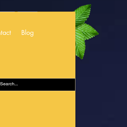
tact
Blog