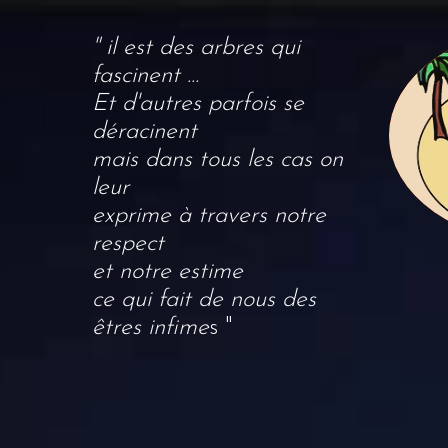
e
" i
l est des arbres qui
fascinent …
Et d'autres parfois se
déracinent
mais dans tous les cas on
leur
exprime à travers notre
respect
et notre estime
ce qui fait de nous des
êtres infime
s "