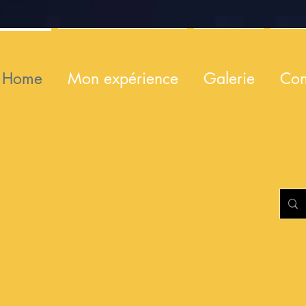
Home
Mon expérience
Galerie
Con
 ET
GE
rnementale
Je suis un paragraphe. Cliquez ici pour ajouter votre
propre texte et modifiez-moi. Je suis l'endroit parfait
 SOIGNER
pour raconter une histoire, et pour vous présenter à
vos utilisateurs.