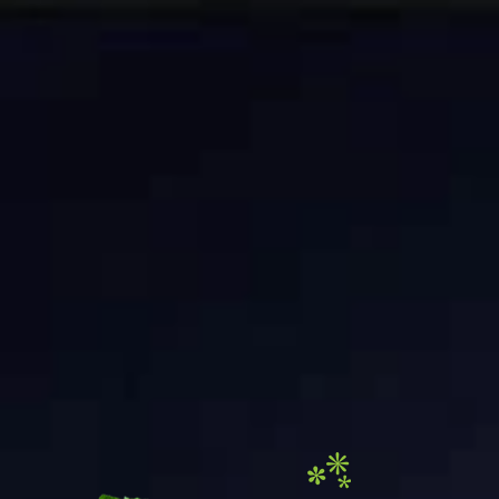
Vert'ig
83
Arboriste
G
rimpeur